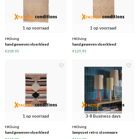
conditions
conditions
1 op voorraad
1 op voorraad
HKliving
HKliving
hand geweven vloerkleed
hand geweven vloerkleed
binnen/buiten naturel (150x240)
binnen/buiten naturel (120x180)
€209,95
€125,95
conditions
conditions
1 op voorraad
3-8 Business days
HKliving
HKliving
hand geweven vloerkleed
lampvoet retro stoneware
binnen/buiten multi colour