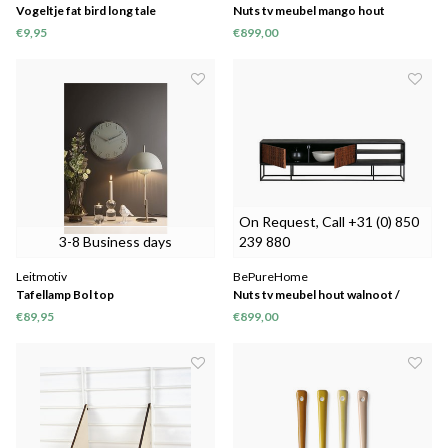
Vogeltje fat bird long tale
Nuts tv meubel mango hout
walnoot / zwart - Copy
€9,95
€899,00
BePureHome, Nuts, 2-deurs,
fernseh möbel, wallnut, sheesam,
Naturel, 800291-W
On Request, Call +31 (0) 850
3-8 Business days
239 880
Leitmotiv
BePureHome
Tafellamp Bol top
Nuts tv meubel hout walnoot /
zwart
€89,95
€899,00