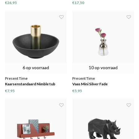
€26,95
€17,50
6 op voorraad
10 op voorraad
Present Time
Present Time
Kaarsenstandaard Nimble tub
Vaas Mini Silver Fade
aluminium
€7,95
€5,95