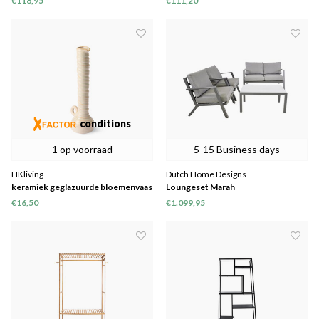
€118,95
€111,20
(120x180)
conditions
1 op voorraad
5-15 Business days
HKliving
Dutch Home Designs
keramiek geglazuurde bloemenvaas
Loungeset Marah
crème
€16,50
€1.099,95