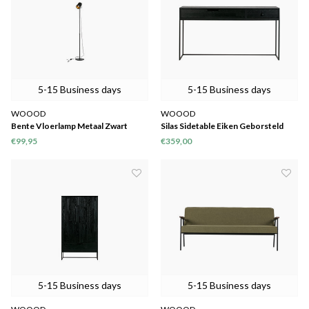
5-15 Business days
5-15 Business days
WOOOD
WOOOD
Bente Vloerlamp Metaal Zwart
Silas Sidetable Eiken Geborsteld
Black Night [fsc]
€99,95
€359,00
5-15 Business days
5-15 Business days