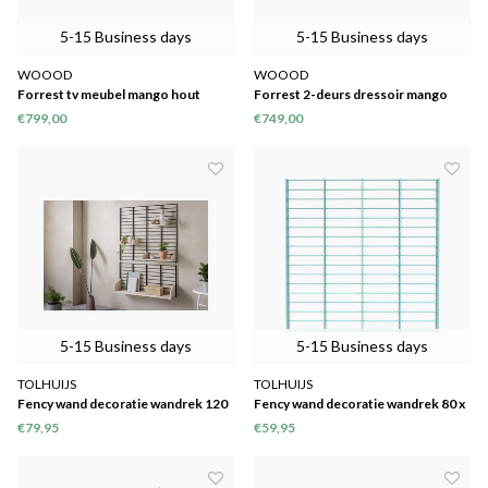
5-15 Business days
5-15 Business days
WOOOD
WOOOD
Forrest tv meubel mango hout
Forrest 2-deurs dressoir mango
naturel
hout naturel
€799,00
€749,00
5-15 Business days
5-15 Business days
TOLHUIJS
TOLHUIJS
Fency wand decoratie wandrek 120
Fency wand decoratie wandrek 80 x
x 80
80
€79,95
€59,95