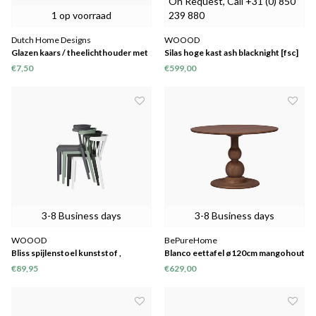
On Request, Call +31 (0) 850
1 op voorraad
239 880
Dutch Home Designs
WOOOD
Glazen kaars / theelichthouder met
Silas hoge kast ash blacknight [fsc]
goudopdruk
€7,50
€599,00
3-8 Business days
3-8 Business days
WOOOD
BePureHome
Bliss spijlenstoel kunststof ,
Blanco eettafel ø120cm mangohout
€89,95
€629,00