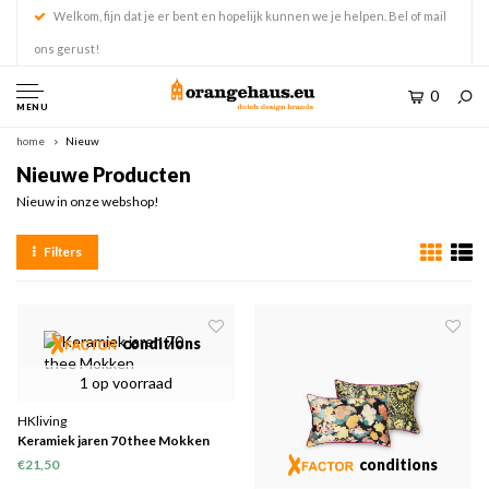
Welkom, fijn dat je er bent en hopelijk kunnen we je helpen. Bel of mail
ons gerust!
0
MENU
home
Nieuw
Nieuwe Producten
Nieuw in onze webshop!
Filters
conditions
1 op voorraad
HKliving
Keramiek jaren 70 thee Mokken
conditions
€21,50