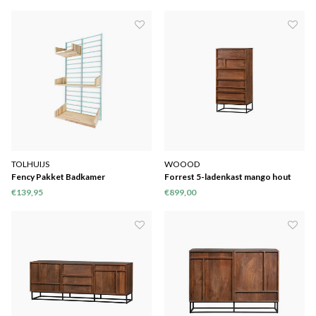
TOLHUIJS
WOOOD
Fency Pakket Badkamer
Forrest 5-ladenkast mango hout
naturel
€139,95
€899,00