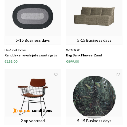
5-15 Business days
5-15 Business days
BePureHome
WOOOD
Randdeken ovale jute zwart / grijs
Bag Bank Fluweel Zand
170x300
€183,00
€899,00
conditions
2 op voorraad
5-15 Business days