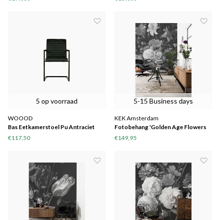
5 op voorraad
5-15 Business days
WOOOD
KEK Amsterdam
Bas Eetkamerstoel Pu Antraciet
Fotobehang 'Golden Age Flowers
III'
€117,50
€149,95