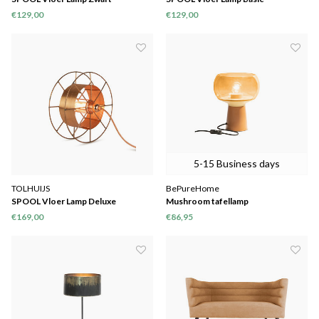
€129,00
€129,00
5-15 Business days
TOLHUIJS
BePureHome
SPOOL Vloer Lamp Deluxe
Mushroom tafellamp
€169,00
€86,95