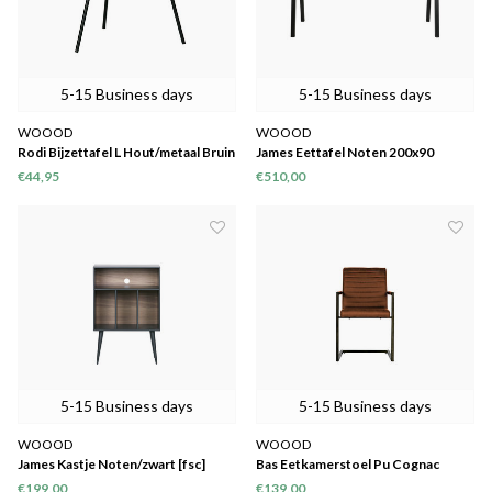
5-15 Business days
5-15 Business days
WOOOD
WOOOD
Rodi Bijzettafel L Hout/metaal Bruin
James Eettafel Noten 200x90
38xØ60
€44,95
€510,00
5-15 Business days
5-15 Business days
WOOOD
WOOOD
James Kastje Noten/zwart [fsc]
Bas Eetkamerstoel Pu Cognac
€199,00
€139,00