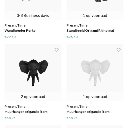
3-8 Business days
1 op voorraad
Present Time
Present Time
Wandhouder Perky
Standbeeld Origami Rhino mat
zwart
€29,50
€26,50
2 op voorraad
1 op voorraad
Present Time
Present Time
muurhanger origami olifant
muurhanger origami olifant
€58,95
€58,95