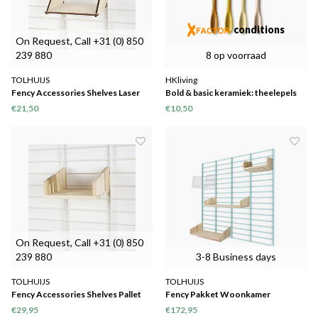
conditions
On Request, Call +31 (0) 850
239 880
8 op voorraad
TOLHUIJS
HKliving
Fency Accessories Shelves Laser
Bold & basic keramiek: theelepels
hout
(set van 4)
€21,50
€10,50
On Request, Call +31 (0) 850
239 880
3-8 Business days
TOLHUIJS
TOLHUIJS
Fency Accessories Shelves Pallet
Fency Pakket Woonkamer
hout
€29,95
€172,95