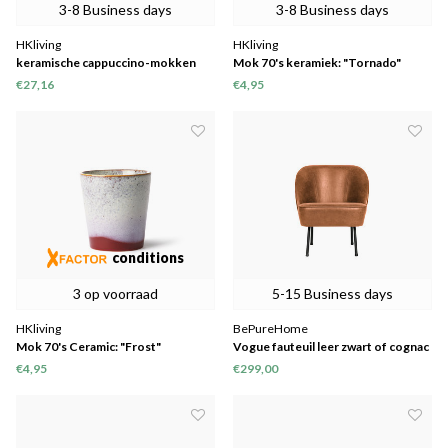
3-8 Business days
3-8 Business days
HKliving
HKliving
keramische cappuccino-mokken
Mok 70's keramiek: "Tornado"
van 70's set van 4
€27,16
€4,95
conditions
3 op voorraad
5-15 Business days
HKliving
BePureHome
Mok 70's Ceramic: "Frost"
Vogue fauteuil leer zwart of cognac
€4,95
€299,00