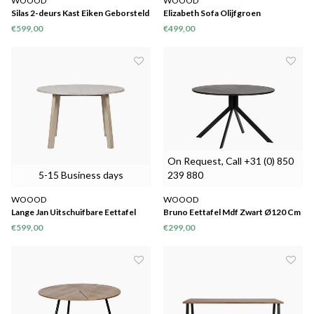
WOOOD
WOOOD
Silas 2-deurs Kast Eiken Geborsteld
Elizabeth Sofa Olijfgroen
Black Night [fsc]
€599,00
€499,00
On Request, Call +31 (0) 850
5-15 Business days
239 880
WOOOD
WOOOD
Lange Jan Uitschuifbare Eettafel
Bruno Eettafel Mdf Zwart Ø120 Cm
Rond Eiken Sydney [fsc]
€599,00
€299,00