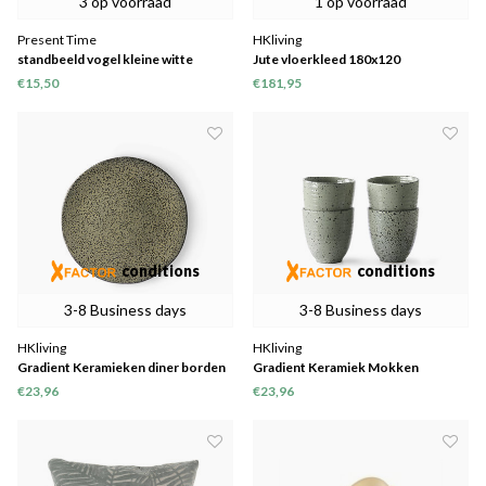
3 op voorraad
1 op voorraad
Present Time
HKliving
standbeeld vogel kleine witte
Jute vloerkleed 180x120
strepen
€15,50
€181,95
conditions
conditions
3-8 Business days
3-8 Business days
HKliving
HKliving
Gradient Keramieken diner borden
Gradient Keramiek Mokken
ø 29 cm
€23,96
€23,96