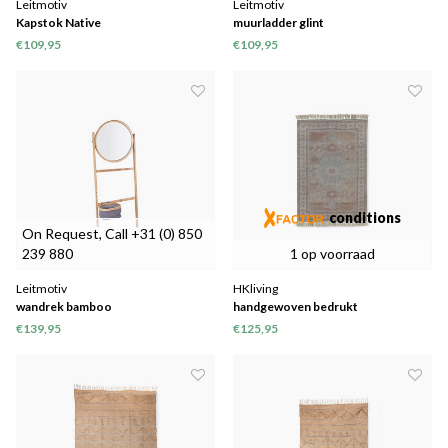
Leitmotiv
Leitmotiv
Kapstok Native
muurladder glint
€109,95
€109,95
conditions
On Request, Call +31 (0) 850
239 880
1 op voorraad
Leitmotiv
HKliving
wandrek bamboo
handgewoven bedrukt
binnen/buiten vloerkleed (120x180)
€139,95
€125,95