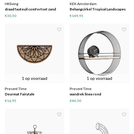
HKliving
KEK Amsterdam
draad fauteuil comfortset zand
Behangcirkel Tropical Landscapes
€30,50
€149,95
1 op voorraad
1 op voorraad
Present Time
Present Time
Deurmat Fairytale
wandrek linea rond
€16,95
€44,50