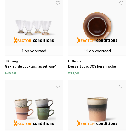
conditions
conditions
1 op voorraad
11 op voorraad
HKliving
HKliving
Gekleurde cocktailglas set van 4
Dessertbord 70's keramische
"tornado" Ø17,5cm set van 2
€35,50
€11,95
conditions
conditions