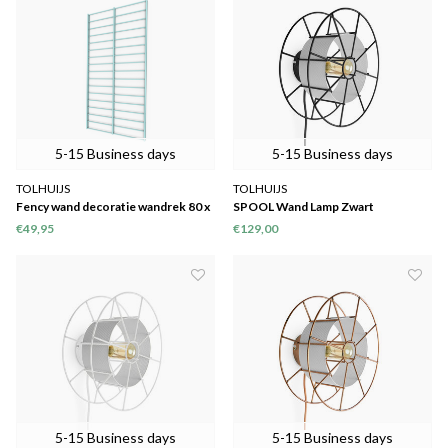
5-15 Business days
5-15 Business days
TOLHUIJS
TOLHUIJS
Fency wand decoratie wandrek 80 x
SPOOL Wand Lamp Zwart
40
€49,95
€129,00
5-15 Business days
5-15 Business days