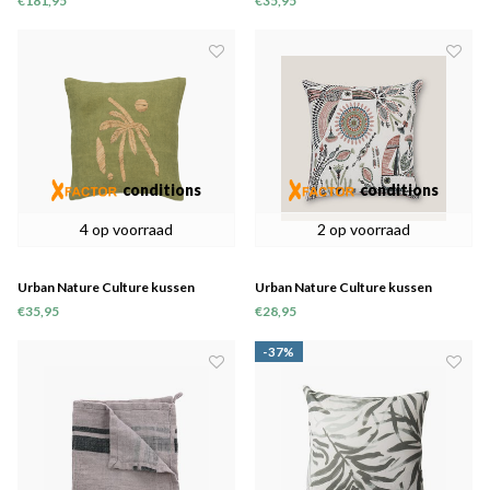
€181,95
€35,95
conditions
conditions
4 op voorraad
2 op voorraad
Urban Nature Culture kussen
Urban Nature Culture kussen
Palmeira
Papagaio
€35,95
€28,95
-37%