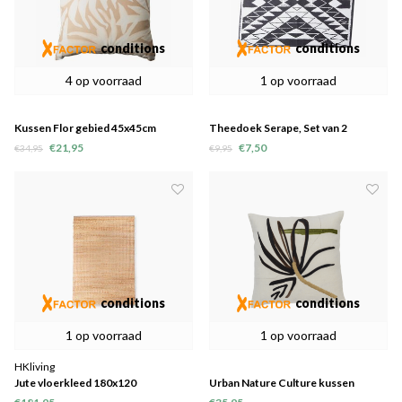
conditions
conditions
4 op voorraad
1 op voorraad
Kussen Flor gebied 45x45cm
Theedoek Serape, Set van 2
katoen - laatste 4
€21,95
€7,50
€34,95
€9,95
conditions
conditions
1 op voorraad
1 op voorraad
HKliving
Jute vloerkleed 180x120
Urban Nature Culture kussen
Minimalism