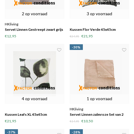
conditions
conditions
2 op voorraad
3 op voorraad
HKliving
Servet Linnen Gestreept zwart grijs
Kussen Flor Verde 45x45cm
Set van 2
€12,95
€21,95
€34,95
-30%
conditions
conditions
4 op voorraad
1 op voorraad
HKliving
Kussen Leafs XL 45x45cm
Servet Linnen zalmroze Set van 2
€21,95
€10,50
€14,95
-37%
-28%