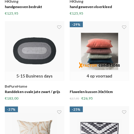
HKliving
HKliving
handgewoven bedrukt
hand geweven vloerkleed
binnen/buiten vloerkleed (120x180)
binnen/buiten naturel (120x180)
€125,95
€125,95
-29%
conditions
5-15 Business days
4 op voorraad
BePureHome
Randdeken ovale jute zwart / grijs
Fluwelen kussen 30x50cm
170x300
€183,00
€26,95
€37,95
-37%
-25%