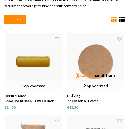
badmat. Het is niet alleen comfortabel maar geeft ook nog eens sfeer in de
badkamer, zo word je routine een stuk comfortabeler.
Filters
conditions
1 op voorraad
2 op voorraad
BePureHome
HKliving
Spool Rolkussen Fluweel Oker
Zitkussen Vilt camel
€24,50
€13,50