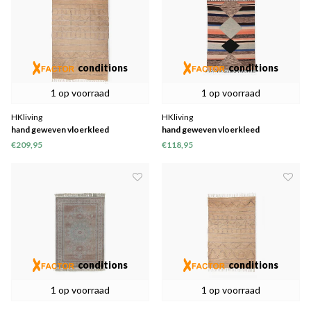
conditions
conditions
1 op voorraad
1 op voorraad
HKliving
HKliving
hand geweven vloerkleed
hand geweven vloerkleed
binnen/buiten naturel (150x240)
binnen/buiten multi colour
€209,95
€118,95
(120x180)
conditions
conditions
1 op voorraad
1 op voorraad