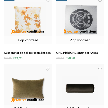
conditions
conditions
1 op voorraad
2 op voorraad
Kussen Por do sol 45x45cm katoen
UNC Plaid UNC ontmoet FABEL
- laatste 4
"Eagle"
€21,95
€50,50
€34,95
€69,95
conditions