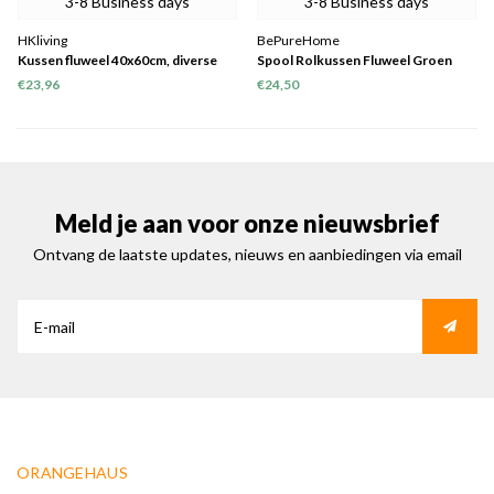
3-8 Business days
3-8 Business days
HKliving
BePureHome
Kussen fluweel 40x60cm, diverse
Spool Rolkussen Fluweel Groen
kleuren
€23,96
€24,50
Meld je aan voor onze nieuwsbrief
Ontvang de laatste updates, nieuws en aanbiedingen via email
ORANGEHAUS