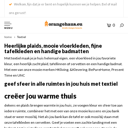
Welkom, fijn dat je er bent en hopelijk kunnen we je helpen. Bel of mail
ons gerust!
0
MENU
home
Textiel
Heerlijke plaids, mooie vloerkleden, fijne
tafelkleden en handige badmatten
Met textiel maak je je huis helemaal eigen, een vloerkleed in jou favoriete
kleur, een heerlijk zacht plaid, tafellinnen of servetten en een handige badmat.
Met een van onze mooie merken HKliving, &Klevering, BePureHome, Present
Time en UNC
geef sfeer in alle ruimtes in jou huis met textiel
creëer jou warme thuis
dekens en plaids brengen warmte in jou huis, ze voegen kleur en sfeer toe aan
iedere ruimte, combineer het met een van onze mooie kussens en jou bank
staat er weer mooi bij. Net als jou bank kan de tafel er ook mooi bij staan met
onze tafelkleden en servetten. Geef je voeten een zachte landing met een