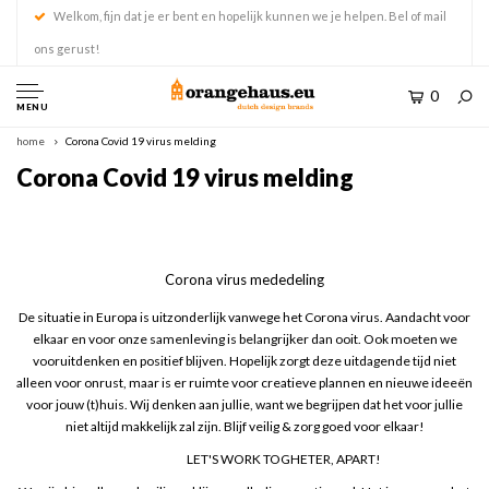
Welkom, fijn dat je er bent en hopelijk kunnen we je helpen. Bel of mail
ons gerust!
0
MENU
home
Corona Covid 19 virus melding
Corona Covid 19 virus melding
Corona virus mededeling
De situatie in Europa is uitzonderlijk vanwege het Corona virus. Aandacht voor
elkaar en voor onze samenleving is belangrijker dan ooit. Ook moeten we
vooruitdenken en positief blijven. Hopelijk zorgt deze uitdagende tijd niet
alleen voor onrust, maar is er ruimte voor creatieve plannen en nieuwe ideeën
voor jouw (t)huis. Wij denken aan jullie, want we begrijpen dat het voor jullie
niet altijd makkelijk zal zijn. Blijf veilig & zorg goed voor elkaar!
LET'S WORK TOGHETER, APART!