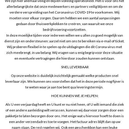
We zijn hier allemaal veilig en blijven volledig operationeel. Het is voor ons het
allerbelangrijkste dat onze medewerkers en partners veilig blijven en om de
verdere verspreiding van het Coronavirus COVID-19 te voorkomen. Wij
moeten voor elkaar zorgen. Daarom hebben we een aantal aanpassingen
gedaan door thuiswerkplekken te creëren, van waaruit we onze
bedrijfsvoering voortzetten.
In deze moeilijke tijden voor iedereen willen we u allen zo goed mogelijk van
dienst zijn en ondersteunen: aarzel niet om ons te bereiken via e-mail of ticket.
Wij proberen flexibel in te spelen op de uitdagingen die dit Corona virus met
zich meebrengt, in uw belang. Wij vragen van u enig begrip voor deze situatie
en eventuele vertragingen die hierdoor zouden kunnen ontstaan.
SNEL LEVERBAAR
Op onze website is duidelijk inzichtelijk gemaakt welke producten snel
leverbaar zijn. We kunnen ons voorstellen dat het in deze periode nog fijner is
te weten waar je aan toe bent qua leveringstermijn.
HOE KUNNEN WE JE HELPEN:
Als U een verjaardag heeft en U kunt er nu niet heen, of U wilt iemand die ziek
of een andere aanleiding wilt verassen, kunnen wij daarvoor zorgen door een
pakketje te laten bezorgen door ons. Het enige wat u hiervoor hoeft te doen is
een ander verzendadres toe te voegen. Het factuur adres blijft dan op uw
naam staan. De rest regelen wij. Ook een geschenkbon kan een leuke