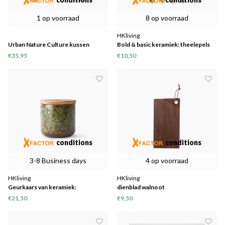
1 op voorraad
8 op voorraad
HKliving
Urban Nature Culture kussen
Bold & basic keramiek: theelepels
Minimalism
(set van 4)
€35,95
€10,50
conditions
conditions
3-8 Business days
4 op voorraad
HKliving
HKliving
Geurkaars van keramiek:
dienblad walnoot
bloemenboudoir
€21,50
€9,50