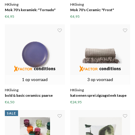
HKliving
HKliving
Mok 70's keramiek: "Tornado"
Mok 70's Ceramic: "Frost"
€4,95
€4,95
conditions
conditions
1 op voorraad
3 op voorraad
HKliving
HKliving
bold & basic ceramics: paarse
katoenen sprei zigzagsteek taupe
zijplaat (--> Laaste 4)
(130x170cm)
€6,50
€24,95
SALE