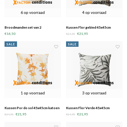
conditions
conditions
6 op voorraad
4 op voorraad
Broodmanden set van 2
Kussen Flor gebied 45x45cm
katoen - laatste 4
€14,50
€21,95
€34,95
SALE
SALE
conditions
conditions
1 op voorraad
3 op voorraad
Kussen Por do sol 45x45cm katoen
Kussen Flor Verde 45x45cm
- laatste 4
€21,95
€21,95
€34,95
€34,95