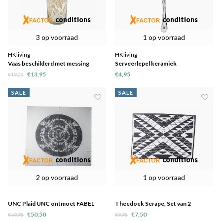
conditions
conditions
3 op voorraad
1 op voorraad
HKliving
HKliving
Vaas beschilderd met messing
Serveerlepel keramiek
€13,95
€4,95
€19,25
SALE
SALE
conditions
conditions
2 op voorraad
1 op voorraad
UNC Plaid UNC ontmoet FABEL
Theedoek Serape, Set van 2
"Eagle"
€50,50
€7,50
€69,95
€9,95