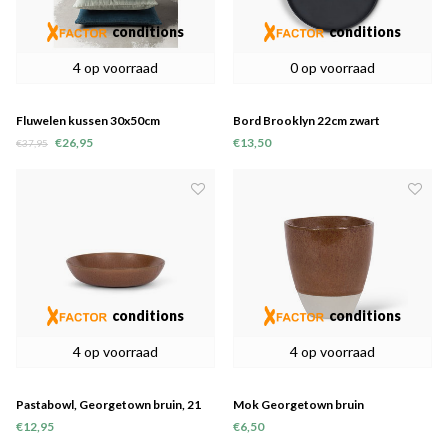
conditions
conditions
4 op voorraad
0 op voorraad
Fluwelen kussen 30x50cm
Bord Brooklyn 22cm zwart
€26,95
€13,50
€37,95
conditions
conditions
4 op voorraad
4 op voorraad
Pastabowl, Georgetown bruin, 21
Mok Georgetown bruin
cm
€12,95
€6,50