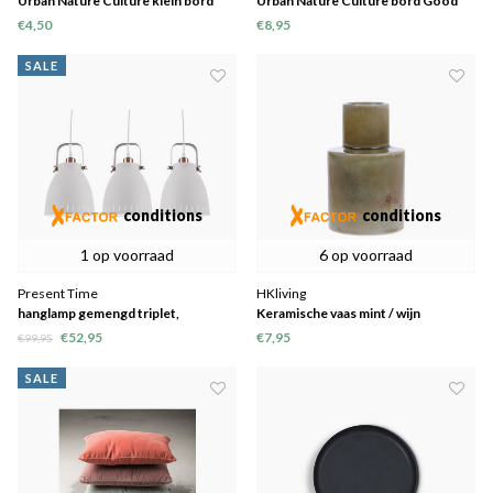
Urban Nature Culture klein bord
Urban Nature Culture bord Good
Good Morning oudroze
Morning
€4,50
€8,95
SALE
conditions
conditions
1 op voorraad
6 op voorraad
Present Time
HKliving
hanglamp gemengd triplet,
Keramische vaas mint / wijn
€52,95
€7,95
€99,95
SALE