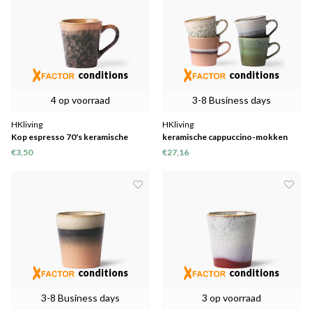
conditions
conditions
4 op voorraad
3-8 Business days
HKliving
HKliving
Kop espresso 70's keramische
keramische cappuccino-mokken
"Lava"
van 70's set van 4
€3,50
€27,16
conditions
conditions
3-8 Business days
3 op voorraad