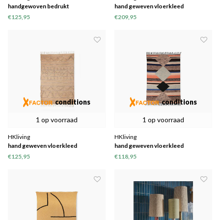
handgewoven bedrukt
hand geweven vloerkleed
binnen/buiten vloerkleed (120x180)
binnen/buiten naturel (150x240)
€125,95
€209,95
conditions
conditions
1 op voorraad
1 op voorraad
HKliving
HKliving
hand geweven vloerkleed
hand geweven vloerkleed
binnen/buiten naturel (120x180)
binnen/buiten multi colour
€125,95
€118,95
(120x180)