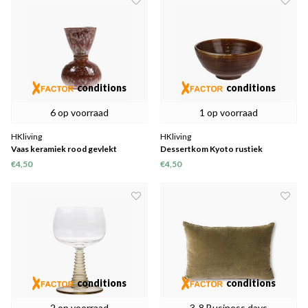
conditions
conditions
6 op voorraad
1 op voorraad
HKliving
HKliving
Vaas keramiek rood gevlekt
Dessertkom Kyoto rustiek
keramiek
€4,50
€4,50
conditions
conditions
2 op voorraad
3-8 Business days