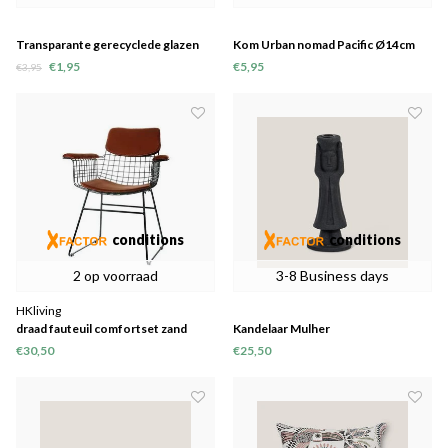
Transparante gerecyclede glazen
Kom Urban nomad Pacific Ø14cm
kom
€1,95
€5,95
€3,95
conditions
conditions
2 op voorraad
3-8 Business days
HKliving
draad fauteuil comfortset zand
Kandelaar Mulher
€30,50
€25,50