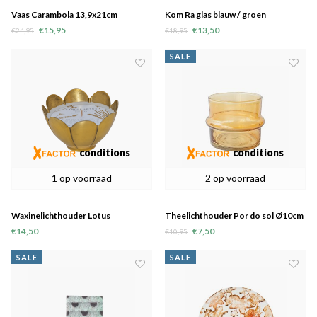
Vaas Carambola 13,9x21cm
Kom Ra glas blauw / groen
€15,95
€13,50
€24,95
€18,95
SALE
conditions
conditions
1 op voorraad
2 op voorraad
Waxinelichthouder Lotus
Theelichthouder Por do sol Ø10cm
€14,50
€7,50
€10,95
SALE
SALE