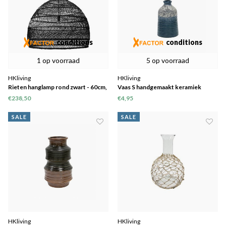
conditions
conditions
1 op voorraad
5 op voorraad
HKliving
HKliving
Rieten hanglamp rond zwart - 60cm,
Vaas S handgemaakt keramiek
laatste 1
blauw 8,2x8,2x12,8cm
€238,50
€4,95
SALE
SALE
HKliving
HKliving