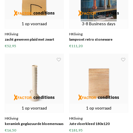
conditions
conditions
1 op voorraad
3-8 Business days
HKliving
HKliving
zacht geweven plaid met zwart
lampvoet retro stoneware
tufted strepen (130 x 170)
€52,95
€111,20
conditions
conditions
1 op voorraad
1 op voorraad
HKliving
HKliving
keramiek geglazuurde bloemenvaas
Jute vloerkleed 180x120
crème
€16,50
€181,95