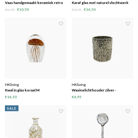
Vaas handgemaakt keramiek retro
Karaf glas met naturel vlechtwerk
bruin 12x12x20cm
19x19x27,5cm
€10,50
€14,50
€15,95
€12,95
HKliving
HKliving
Kwal in glas koraal M
Waxinelichthouder zilver -
7x7x8,5cm
€14,50
€4,95
SALE