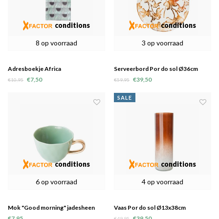
conditions
conditions
8 op voorraad
3 op voorraad
Adresboekje Africa
Serveerbord Por do sol Ø36cm
keramiek
€7,50
€39,50
€10,95
€59,95
SALE
conditions
conditions
6 op voorraad
4 op voorraad
Mok "Good morning" jadesheen
Vaas Por do sol Ø13x38cm
€7,95
€39,50
€49,95