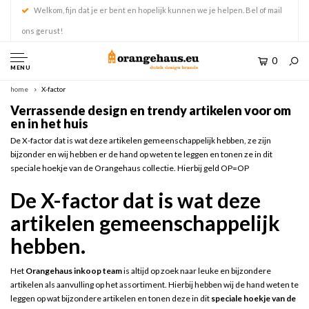
Welkom, fijn dat je er bent en hopelijk kunnen we je helpen. Bel of mail
ons gerust!
0
MENU
home
X-factor
Verrassende design en trendy artikelen voor om
en in het huis
De X-factor dat is wat deze artikelen gemeenschappelijk hebben, ze zijn
bijzonder en wij hebben er de hand op weten te leggen en tonen ze in dit
speciale hoekje van de Orangehaus collectie. Hierbij geld OP=OP
De X-factor dat is wat deze
artikelen gemeenschappelijk
hebben.
Het
Orangehaus inkoop team
is altijd op zoek naar leuke en bijzondere
artikelen als aanvulling op het assortiment. Hierbij hebben wij de hand weten te
leggen op wat bijzondere artikelen en tonen deze in dit
speciale hoekje van de