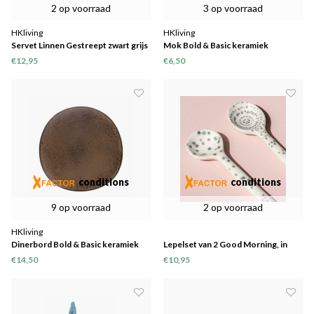
2 op voorraad
3 op voorraad
HKliving
HKliving
Servet Linnen Gestreept zwart grijs
Mok Bold & Basic keramiek
Set van 2
grijs/blauw
€12,95
€6,50
conditions
conditions
9 op voorraad
2 op voorraad
HKliving
Dinerbord Bold & Basic keramiek
Lepelset van 2 Good Morning, in
terra Ø28,5cm
geschenkverpakking
€14,50
€10,95