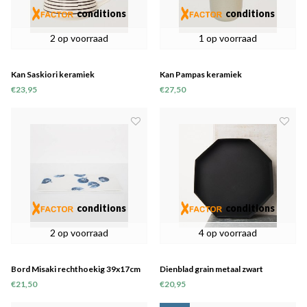
conditions
conditions
2 op voorraad
1 op voorraad
Kan Saskiori keramiek
Kan Pampas keramiek
€23,95
€27,50
conditions
conditions
2 op voorraad
4 op voorraad
Bord Misaki rechthoekig 39x17cm
Dienblad grain metaal zwart
keramiek
€21,50
€20,95