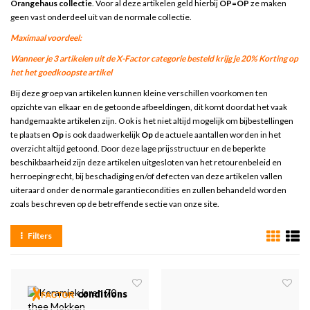
Orangehaus collectie
. Voor al deze artikelen geld hierbij
OP=OP
ze maken
geen vast onderdeel uit van de normale collectie.
Maximaal voordeel:
Wanneer je 3 artikelen uit de X-Factor categorie besteld krijg je 20% Korting op
het het goedkoopste artikel
Bij deze groep van artikelen kunnen kleine verschillen voorkomen ten
opzichte van elkaar en de getoonde afbeeldingen, dit komt doordat het vaak
handgemaakte artikelen zijn. Ook is het niet altijd mogelijk om bijbestellingen
te plaatsen
Op
is ook daadwerkelijk
Op
de actuele aantallen worden in het
overzicht altijd getoond. Door deze lage prijsstructuur en de beperkte
beschikbaarheid zijn deze artikelen uitgesloten van het retourenbeleid en
herroepingrecht, bij beschadiging en/of defecten van deze artikelen vallen
uiteraard onder de normale garantiecondities en zullen behandeld worden
zoals beschreven op de betreffende sectie van onze site.
Filters
conditions