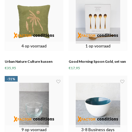
conditions
conditions
4 op voorraad
1 op voorraad
Urban Nature Culture kussen
Good Morning Spoon Gold, set van
Palmeira
4 in geschenkverpakking
€35,95
€17,95
-51%
conditions
conditions
9 op voorraad
3-8 Business days