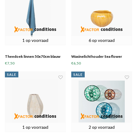
conditions
conditions
1 op voorraad
6 op voorraad
Theedoek linnen 50x70cm blauw
Waxinelichthouder Sea flower
petrol
€7,50
€6,50
SALE
SALE
conditions
conditions
1 op voorraad
2 op voorraad