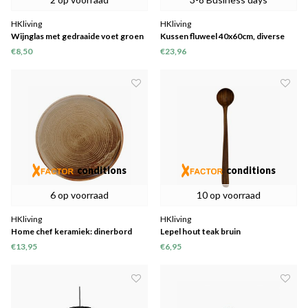
HKliving
HKliving
Wijnglas met gedraaide voet groen
Kussen fluweel 40x60cm, diverse
kleuren
€8,50
€23,96
conditions
conditions
6 op voorraad
10 op voorraad
HKliving
HKliving
Home chef keramiek: dinerbord
Lepel hout teak bruin
rustiek crème / bruin
€13,95
€6,95