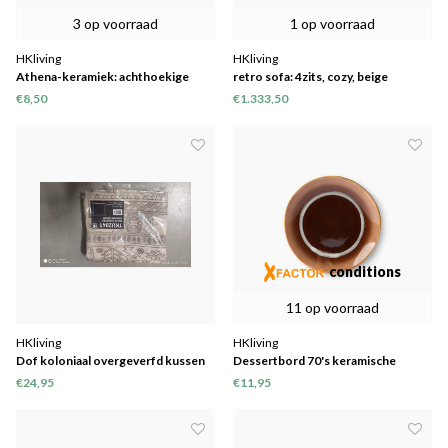
3 op voorraad
1 op voorraad
HKliving
HKliving
Athena-keramiek: achthoekige
retro sofa: 4zits, cozy, beige
zijplaat wit mat
€8,50
€1.333,50
conditions
11 op voorraad
HKliving
HKliving
Dof koloniaal overgeverfd kussen
Dessertbord 70's keramische
overtrek Creme/ Yellow (50x50)
"tornado" Ø17,5cm set van 2
€24,95
€11,95