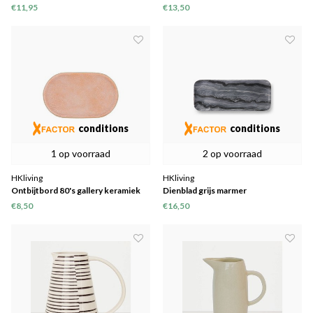
samenkomt-
€11,95
€13,50
conditions
conditions
1 op voorraad
2 op voorraad
HKliving
HKliving
Ontbijtbord 80's gallery keramiek
Dienblad grijs marmer
ovaal peach
€8,50
€16,50