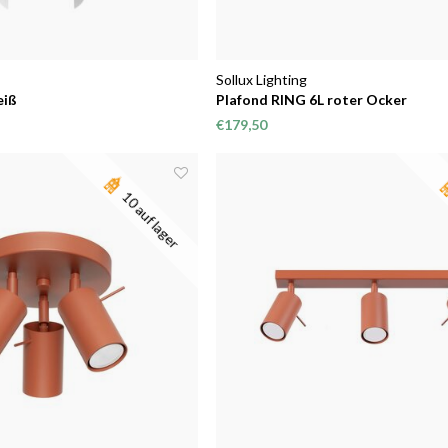
Sollux Lighting
eiß
Plafond RING 6L roter Ocker
€179,50
10 auf lager