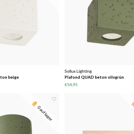
Sollux Lighting
ton beige
Plafond QUAD beton olivgrün
€54,95
0 auf lager