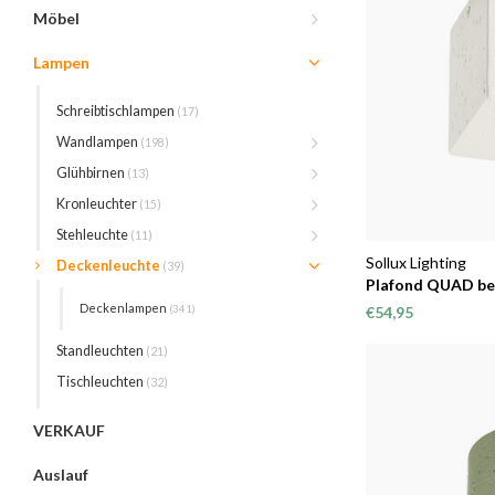
Möbel
Lampen
Schreibtischlampen
(17)
Wandlampen
(198)
Glühbirnen
(13)
Kronleuchter
(15)
Stehleuchte
(11)
Sollux Lighting
Deckenleuchte
(39)
Plafond QUAD be
Deckenlampen
(341)
€54,95
Standleuchten
(21)
Tischleuchten
(32)
VERKAUF
Auslauf