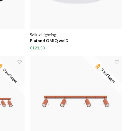
Sollux Lighting
Plafond OMIQ weiß
€121,50
0 auf lager
3 auf lager