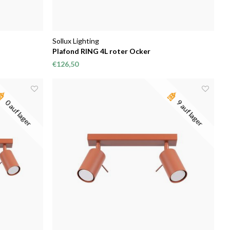
Sollux Lighting
Plafond RING 4L roter Ocker
€126,50
0 auf lager
9 auf lager