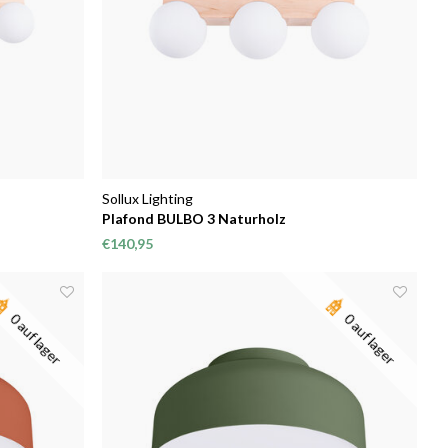
Sollux Lighting
Plafond BULBO 3 Naturholz
€140,95
0 auf lager
0 auf lager