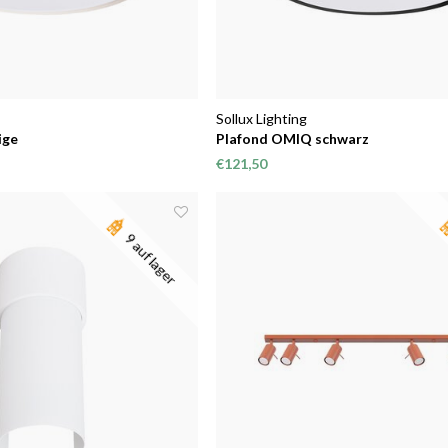
Sollux Lighting
ige
Plafond OMIQ schwarz
€121,50
9 auf lager