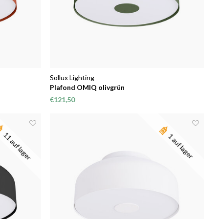
Sollux Lighting
Plafond OMIQ olivgrün
€121,50
11 auf lager
1 auf lager