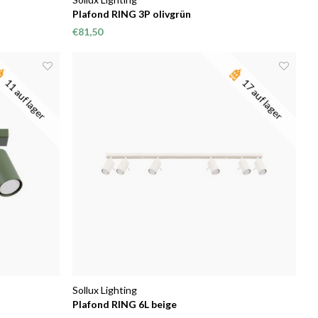
Plafond RING 3P olivgrün
€81,50
11 auf lager
17 auf lager
Sollux Lighting
Plafond RING 6L beige