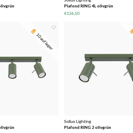
livgrün
Plafond RING 4L olivgrün
€126,50
10 auf lager
Sollux Lighting
livgrün
Plafond RING 2 olivgrün