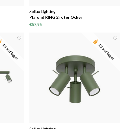
Sollux Lighting
Plafond RING 2 roter Ocker
€57,95
15 auf lager
19 auf lager
Sollux Lighting