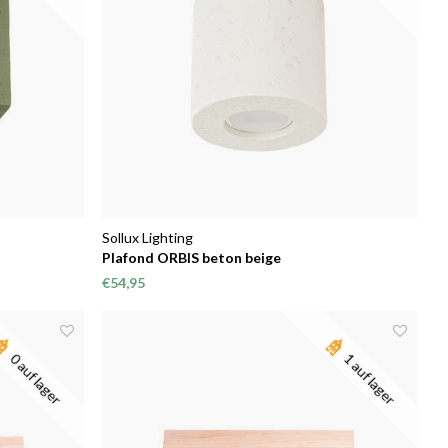
Sollux Lighting
Plafond ORBIS beton beige
€54,95
0 auf lager
1 auf lager