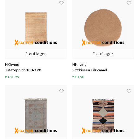
conditions
conditions
1 auf lager
2 auf lager
HKliving
HKliving
Juteteppich 180x120
Sitzkissen Filz camel
€181,95
€13,50
conditions
conditions