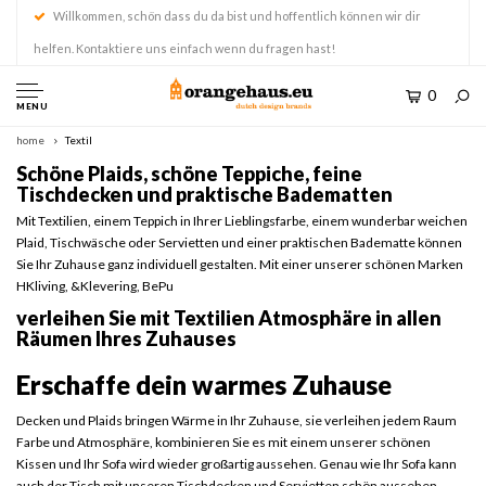
Willkommen, schön dass du da bist und hoffentlich können wir dir
helfen. Kontaktiere uns einfach wenn du fragen hast!
0
MENU
home
Textil
Schöne Plaids, schöne Teppiche, feine
Tischdecken und praktische Badematten
Mit Textilien, einem Teppich in Ihrer Lieblingsfarbe, einem wunderbar weichen
Plaid, Tischwäsche oder Servietten und einer praktischen Badematte können
Sie Ihr Zuhause ganz individuell gestalten. Mit einer unserer schönen Marken
HKliving, &Klevering, BePu
verleihen Sie mit Textilien Atmosphäre in allen
Räumen Ihres Zuhauses
Erschaffe dein warmes Zuhause
Decken und Plaids bringen Wärme in Ihr Zuhause, sie verleihen jedem Raum
Farbe und Atmosphäre, kombinieren Sie es mit einem unserer schönen
Kissen und Ihr Sofa wird wieder großartig aussehen. Genau wie Ihr Sofa kann
auch der Tisch mit unseren Tischdecken und Servietten schön aussehen.