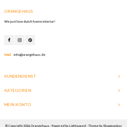
ORANGEHAUS
We just love dutch home interior!
Mail
info@orangehaus.de
KUNDENDIENST
KATEGORIEN
MEIN KONTO
© Copyright 2026 Orangehaus - Powered by
Lightspeed
- Theme by
Shopmonkey