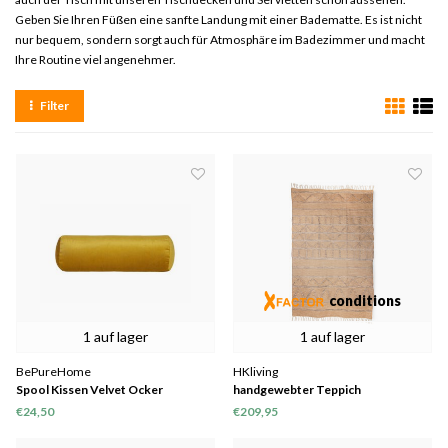
Geben Sie Ihren Füßen eine sanfte Landung mit einer Badematte. Es ist nicht
nur bequem, sondern sorgt auch für Atmosphäre im Badezimmer und macht
Ihre Routine viel angenehmer.
Filter
conditions
1 auf lager
1 auf lager
BePureHome
HKliving
Spool Kissen Velvet Ocker
handgewebter Teppich
drinnen/draußen natur (150x240)
€24,50
€209,95