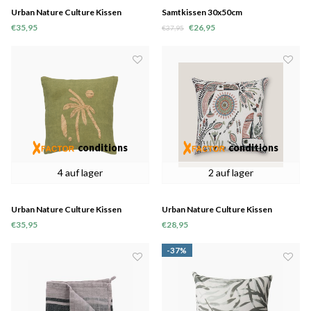
Urban Nature Culture Kissen
Samtkissen 30x50cm
Minimalismus
€35,95
€26,95
€37,95
conditions
conditions
4 auf lager
2 auf lager
Urban Nature Culture Kissen
Urban Nature Culture Kissen
Palmeira
Papagaio
€35,95
€28,95
-37%