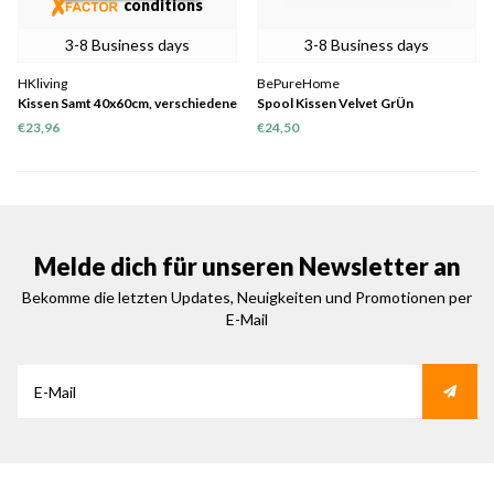
conditions
3-8 Business days
3-8 Business days
HKliving
BePureHome
Kissen Samt 40x60cm, verschiedene
Spool Kissen Velvet GrÜn
Farben
€23,96
€24,50
Melde dich für unseren Newsletter an
Bekomme die letzten Updates, Neuigkeiten und Promotionen per
E-Mail