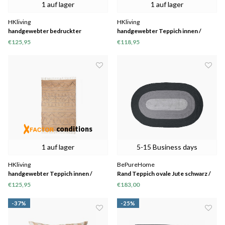
1 auf lager
1 auf lager
HKliving
HKliving
handgewebter bedruckter
handgewebter Teppich innen /
Indoor-/Outdoor-Teppich
außen mehrfarbig (120x180)
€125,95
€118,95
(120x180)
conditions
1 auf lager
5-15 Business days
HKliving
BePureHome
handgewebter Teppich innen /
Rand Teppich ovale Jute schwarz /
außen natürlich (120x180)
grau 170x300
€125,95
€183,00
-37%
-25%