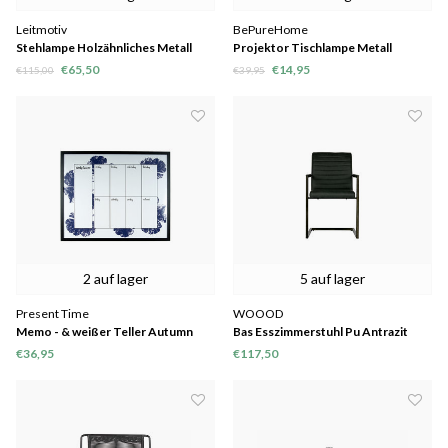
Leitmotiv
BePureHome
Stehlampe Holzähnliches Metall
Projektor Tischlampe Metall
schwarz
schwarz
€65,50
€14,95
€115,00
€39,95
2 auf lager
5 auf lager
Present Time
WOOOD
Memo - & weißer Teller Autumn
Bas Esszimmerstuhl Pu Antrazit
Sense, nur noch 3 übrig
€36,95
€117,50