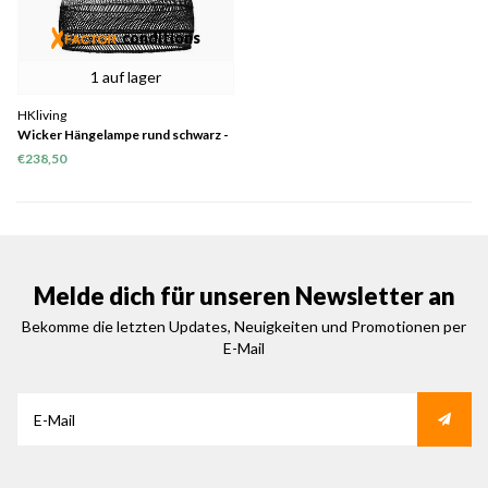
conditions
1 auf lager
HKliving
Wicker Hängelampe rund schwarz -
60cm, letzte 1
€238,50
Melde dich für unseren Newsletter an
Bekomme die letzten Updates, Neuigkeiten und Promotionen per
E-Mail