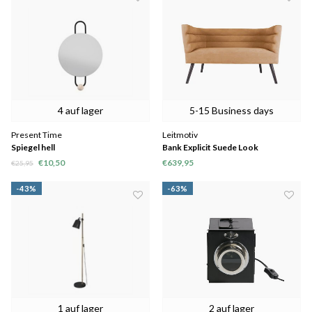
4 auf lager
5-15 Business days
Present Time
Leitmotiv
Spiegel hell
Bank Explicit Suede Look
€10,50
€639,95
€25,95
-43%
-63%
1 auf lager
2 auf lager