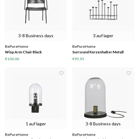
3-8 Business days
3 auf lager
BePureHome
BePureHome
Wisp Arm Chair Black
Surround Kerzenhalter Metall
Schwarz
€100,00
€95,95
1 auf lager
3-8 Business days
BePureHome
BePureHome