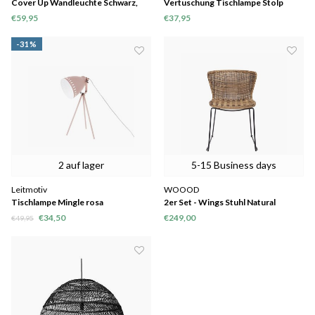
Cover Up Wandleuchte Schwarz,
Vertuschung Tischlampe Stolp
nur noch 1 verfügbar
Black
€59,95
€37,95
-31%
2 auf lager
5-15 Business days
Leitmotiv
WOOOD
Tischlampe Mingle rosa
2er Set - Wings Stuhl Natural
€34,50
€249,00
€49,95