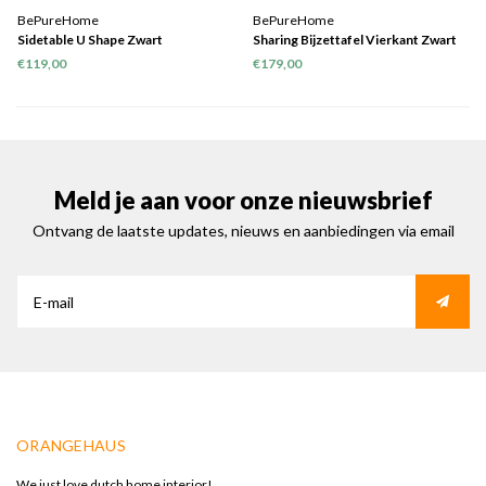
BePureHome
BePureHome
Sidetable U Shape Zwart
Sharing Bijzettafel Vierkant Zwart
38x60x60
€119,00
€179,00
Meld je aan voor onze nieuwsbrief
Ontvang de laatste updates, nieuws en aanbiedingen via email
ORANGEHAUS
We just love dutch home interior!