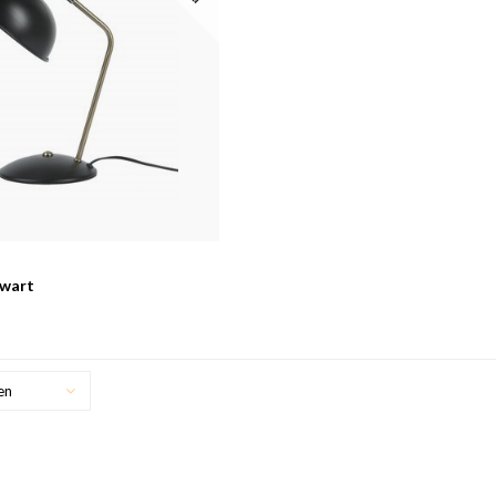
zwart
en