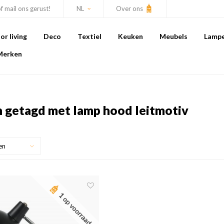
of mail ons gerust!
NL
Over ons
r living
Deco
Textiel
Keuken
Meubels
Lamp
Merken
 getagd met lamp hood leitmotiv
en
1 op voorraad