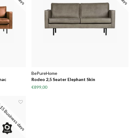
BePureHome
nac
Rodeo 2,5 Seater Elephant Skin
€899,00
15 Business days