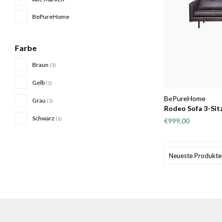
BePureHome
Farbe
Braun
(3)
Gelb
(1)
BePureHome
Grau
(1)
Rodeo Sofa 3-Sit
Schwarz
(1)
€999,00
Neueste Produkte