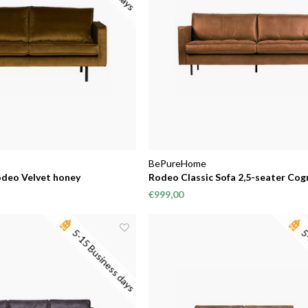
BePureHome
odeo Velvet honey
Rodeo Classic Sofa 2,5-seater Cog
€999,00
5-15 Business days
5-