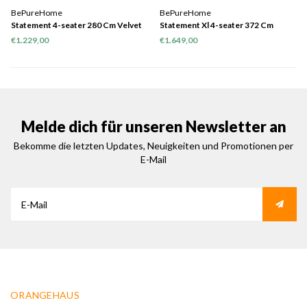
BePureHome
BePureHome
Statement 4-seater 280 Cm Velvet
Statement Xl 4-seater 372 Cm
Dark Green
Velvet Dark Green Hunter
€1.229,00
€1.649,00
Melde dich für unseren Newsletter an
Bekomme die letzten Updates, Neuigkeiten und Promotionen per
E-Mail
ORANGEHAUS