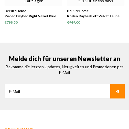
1 auf lager
5-15 Business days
BePureHome
BePureHome
Rodeo Daybed Right Velvet Blue
Rodeo Daybed Left Velvet Taupe
€798,50
€949,00
Melde dich für unseren Newsletter an
Bekomme die letzten Updates, Neuigkeiten und Promotionen per
E-Mail