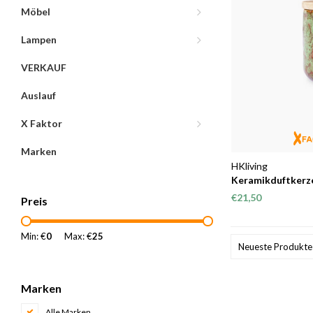
Möbel
Lampen
VERKAUF
Auslauf
X Faktor
Marken
HKliving
Keramikduftkerz
€21,50
Preis
Min: €
0
Max: €
25
Neueste Produkte
Marken
Alle Marken