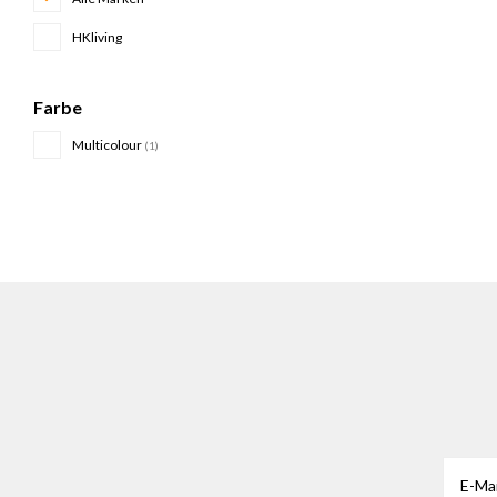
HKliving
Farbe
Multicolour
(1)