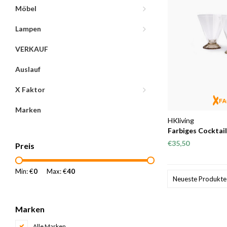
Möbel
Lampen
VERKAUF
Auslauf
X Faktor
Marken
HKliving
Farbiges Cocktail
€35,50
Preis
Min: €
0
Max: €
40
Neueste Produkte
Marken
Alle Marken