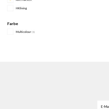
HKliving
Farbe
Multicolour
(1)