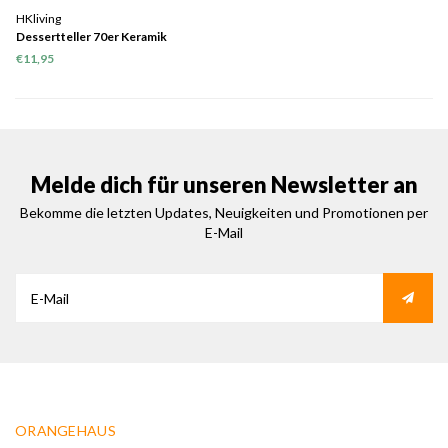
HKliving
Dessertteller 70er Keramik
"Tornado" Ø17,5cm 2er Set
€11,95
Melde dich für unseren Newsletter an
Bekomme die letzten Updates, Neuigkeiten und Promotionen per
E-Mail
ORANGEHAUS