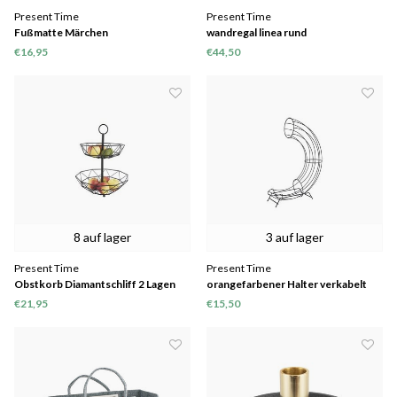
Present Time
Present Time
Fußmatte Märchen
wandregal linea rund
€16,95
€44,50
8 auf lager
3 auf lager
Present Time
Present Time
Obstkorb Diamantschliff 2 Lagen
orangefarbener Halter verkabelt
€21,95
€15,50