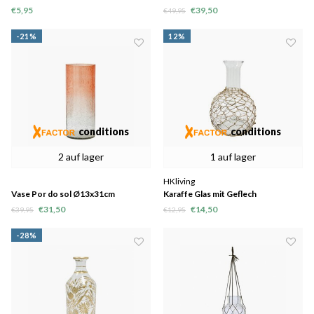
€5,95
€39,50
€49,95
-21%
12%
conditions
conditions
2 auf lager
1 auf lager
HKliving
Vase Por do sol Ø13x31cm
Karaffe Glas mit Geflech
19x19x27,5cm
€31,50
€14,50
€39,95
€12,95
-28%