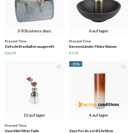
3-8 Business days
6 auf lager
Present Time
Present Time
Zeitschriftenhalter ausgereift
Kerzenständer Flinke Wanne
Aluminium
€26,95
€7,95
-21%
conditions
10 auf lager
4 auf lager
Present Time
Vase Mini Silver Fade
Vase Por do sol Ø13x38cm