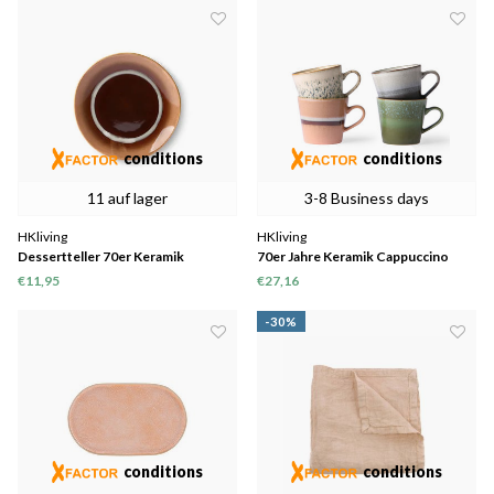
conditions
conditions
11 auf lager
3-8 Business days
HKliving
HKliving
Dessertteller 70er Keramik
70er Jahre Keramik Cappuccino
"Tornado" Ø17,5cm 2er Set
Tassen 4er Set
€11,95
€27,16
-30%
conditions
conditions