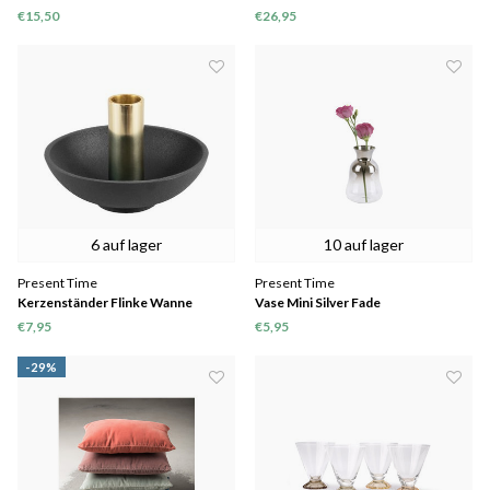
€15,50
€26,95
6 auf lager
10 auf lager
Present Time
Present Time
Kerzenständer Flinke Wanne
Vase Mini Silver Fade
Aluminium
€7,95
€5,95
-29%