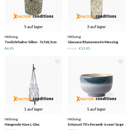
conditions
conditions
5 auf lager
3 auf lager
HKliving
HKliving
Teelichthalter Silber- 7x7x8,5cm
Glasvase Blumenmotiv Messing
€4,95
€13,95
€19,25
conditions
conditions
1 auf lager
5 auf lager
HKliving
HKliving
Hängende Vase L Glas
Schüssel 70's Keramik 'ocean' large