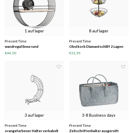
1 auf lager
8 auf lager
Present Time
Present Time
wandregal linea rund
Obstkorb Diamantschliff 2 Lagen
€44,50
€21,95
3 auf lager
3-8 Business days
Present Time
Present Time
orangefarbener Halter verkabelt
Zeitschriftenhalter ausgereift