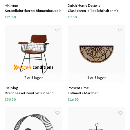
HKliving
Dutch Home Designs
Keramikduftkerze: Blumenboudoir
Glaskerzen- / Teelichthalter mit
Golddruck
€21,50
€7,50
conditions
2 auf lager
1 auf lager
HKliving
Present Time
Draht Sessel Komfort Kit Sand
Fußmatte Märchen
€30,50
€16,95