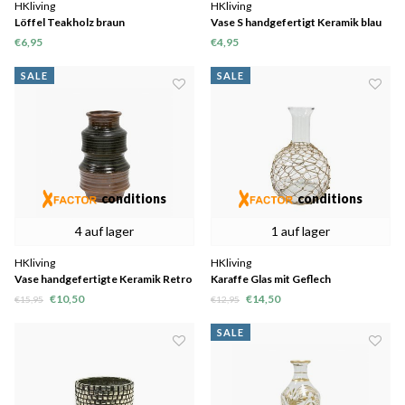
HKliving
HKliving
Löffel Teakholz braun
Vase S handgefertigt Keramik blau
8,2x8,2x12,8cm
€6,95
€4,95
SALE
SALE
conditions
conditions
4 auf lager
1 auf lager
HKliving
HKliving
Vase handgefertigte Keramik Retro
Karaffe Glas mit Geflech
braun 12x12x20cm
19x19x27,5cm
€10,50
€14,50
€15,95
€12,95
SALE