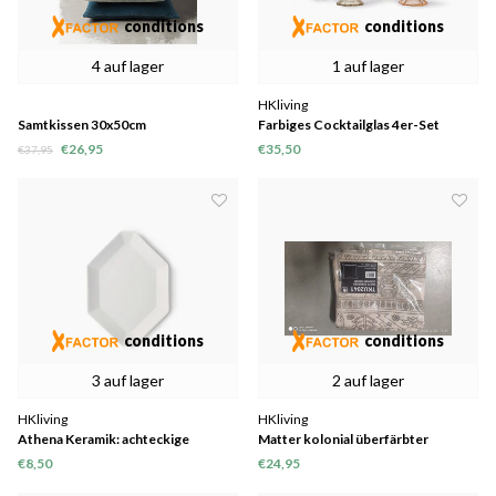
conditions
conditions
4 auf lager
1 auf lager
HKliving
Samtkissen 30x50cm
Farbiges Cocktailglas 4er-Set
€26,95
€35,50
€37,95
conditions
conditions
3 auf lager
2 auf lager
HKliving
HKliving
Athena Keramik: achteckige
Matter kolonial überfärbter
Seitenplatte weiß matt
Kissenbezug Creme/Gelb (50x50)
€8,50
€24,95