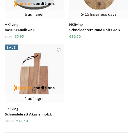
conditions
6 auf lager
5-15 Business days
HKliving
HKliving
Vase Keramik weiß
Schneidebrett Rund Holz Groß
€5,95
€30,50
€7,95
SALE
conditions
1 auf lager
HKliving
Schneidebrett Akazienholz L
€14,50
€16,95