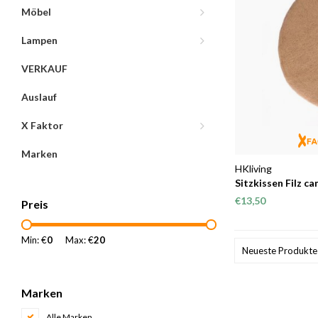
Möbel
Lampen
VERKAUF
Auslauf
X Faktor
Marken
HKliving
Sitzkissen Filz ca
€13,50
Preis
Min: €
0
Max: €
20
Neueste Produkte
Marken
Alle Marken