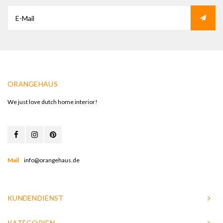
ORANGEHAUS
We just love dutch home interior!
Mail
info@orangehaus.de
KUNDENDIENST
KATEGORIEN