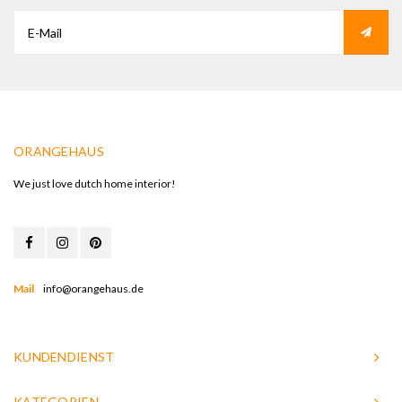
ORANGEHAUS
We just love dutch home interior!
Mail
info@orangehaus.de
KUNDENDIENST
KATEGORIEN