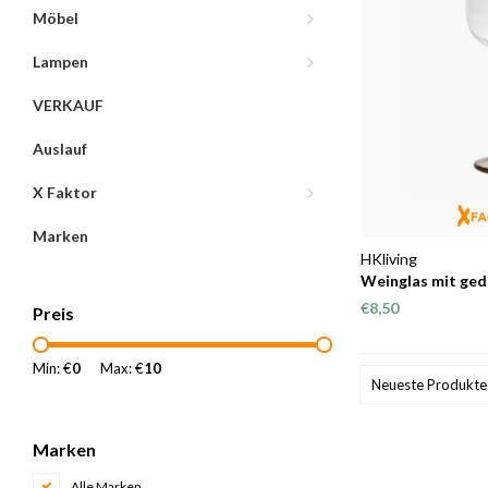
Möbel
Lampen
VERKAUF
Auslauf
X Faktor
Marken
HKliving
Weinglas mit ge
€8,50
Preis
Min: €
0
Max: €
10
Neueste Produkte
Marken
Alle Marken