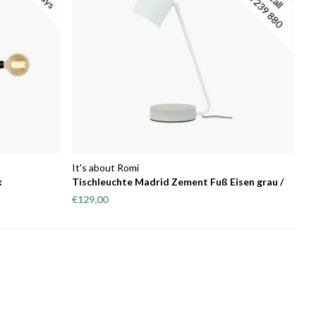
It's about Romi
k
Tischleuchte Madrid Zement Fuß Eisen grau /
weiß
€129,00