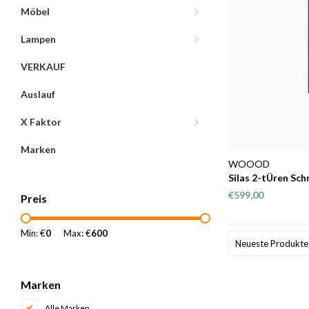
Möbel
Lampen
VERKAUF
Auslauf
X Faktor
Marken
WOOOD
Silas 2-tÜren Sc
[fsc]
€599,00
Preis
Min: €
0
Max: €
600
Neueste Produkte
Marken
Alle Marken