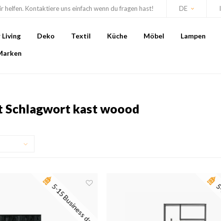
r helfen. Kontaktiere uns einfach wenn du fragen hast!
DE
Living
Deko
Textil
Küche
Möbel
Lampen
Marken
it Schlagwort kast woood
5-15 Business days
5-