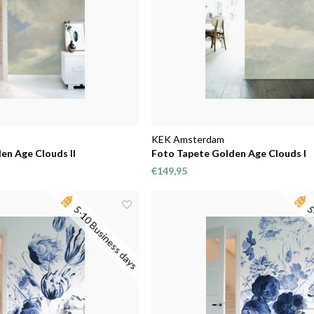
KEK Amsterdam
en Age Clouds II
Foto Tapete Golden Age Clouds I
€149,95
5-10 Business days
5-