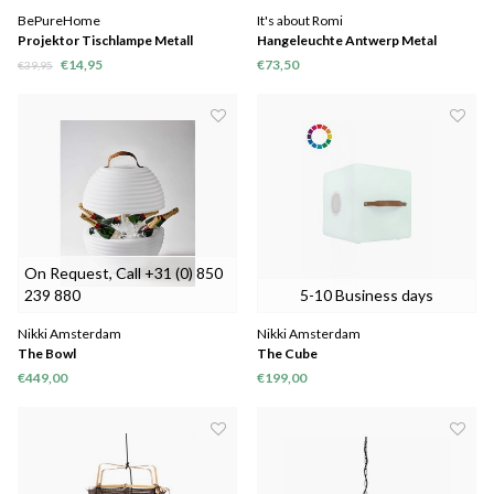
BePureHome
It's about Romi
Projektor Tischlampe Metall
Hangeleuchte Antwerp Metal
schwarz
Schwarz
€14,95
€73,50
€39,95
On Request, Call +31 (0) 850
239 880
5-10 Business days
Nikki Amsterdam
Nikki Amsterdam
The Bowl
The Cube
€449,00
€199,00