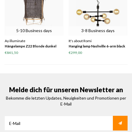
5-10 Business days
3-8 Business days
Ay illuminate
It's about Romi
Hängelampe Z22 Blonde dunkel
Hanging lamp Nashville 6-arm black
Seide Kaschmir
€841,50
€299,00
Melde dich für unseren Newsletter an
Bekomme die letzten Updates, Neuigkeiten und Promotionen per
E-Mail