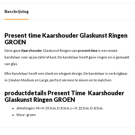
Beschrijving
Present time Kaarshouder Glaskunst Ringen
GROEN
Deze gave
Kaarshouder
Glaskunst Ringen van
present time
is een mooie
kandelaar voor op jou tafel of kast. De kandelaar heeft gave ringen en is gemaakt
van glas.
Elke Kandelaar heeft een slank en elegant design. De kandelaar is verkrijgbaar
in 2 maten Medium en Large, perfect om mee te mixen en te matchen
productdetails Present Time Kaarshouder
Glaskunst Ringen GROEN
afmetingen: M= H. 19,5cm, D. 8,5cm, L= H. 22,5cm, D. 8,5cm,
kleur: groen