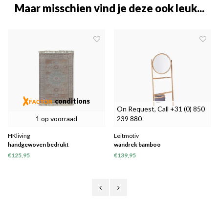
Maar misschien vind je deze ook leuk...
conditions
On Request, Call +31 (0) 850
1 op voorraad
239 880
HKliving
Leitmotiv
handgewoven bedrukt
wandrek bamboo
binnen/buiten vloerkleed (120x180)
€125,95
€139,95