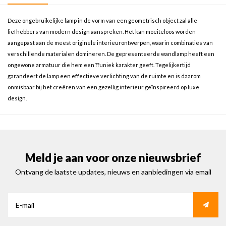
Deze ongebruikelijke lamp in de vorm van een geometrisch object zal alle
liefhebbers van modern design aanspreken. Het kan moeiteloos worden
aangepast aan de meest originele interieurontwerpen, waarin combinaties van
verschillende materialen domineren. De gepresenteerde wandlamp heeft een
ongewone armatuur die hem een ??uniek karakter geeft. Tegelijkertijd
garandeert de lamp een effectieve verlichting van de ruimte en is daarom
onmisbaar bij het creëren van een gezellig interieur geïnspireerd op luxe
design.
Meld je aan voor onze nieuwsbrief
Ontvang de laatste updates, nieuws en aanbiedingen via email