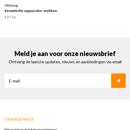
HKliving
keramische cappuccino-mokken
van 70's set van 4
€27,16
Meld je aan voor onze nieuwsbrief
Ontvang de laatste updates, nieuws en aanbiedingen via email
ORANGEHAUS
We just love dutch home interior!