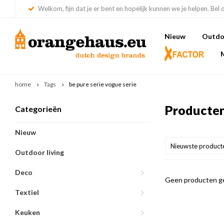
Welkom, fijn dat je er bent en hopelijk kunnen we je helpen. Bel 
Nieuw
Outdoo
home
Tags
be pure serie vogue serie
Producten
Categorieën
Nieuw
Nieuwste product
Outdoor living
Deco
Geen producten ge
Textiel
Keuken