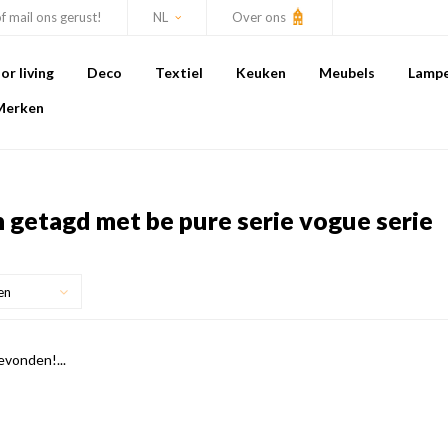
of mail ons gerust!
NL
Over ons
r living
Deco
Textiel
Keuken
Meubels
Lamp
Merken
 getagd met be pure serie vogue serie
en
vonden!...