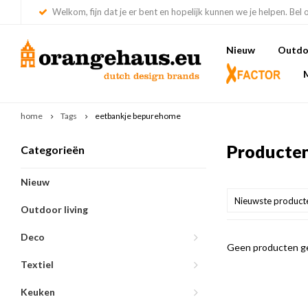
Welkom, fijn dat je er bent en hopelijk kunnen we je helpen. Bel 
Nieuw
Outdoo
home
Tags
eetbankje bepurehome
Producten
Categorieën
Nieuw
Nieuwste product
Outdoor living
Deco
Geen producten ge
Textiel
Keuken