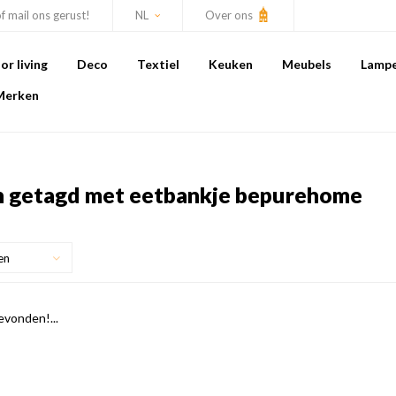
of mail ons gerust!
NL
Over ons
r living
Deco
Textiel
Keuken
Meubels
Lamp
Merken
 getagd met eetbankje bepurehome
en
vonden!...