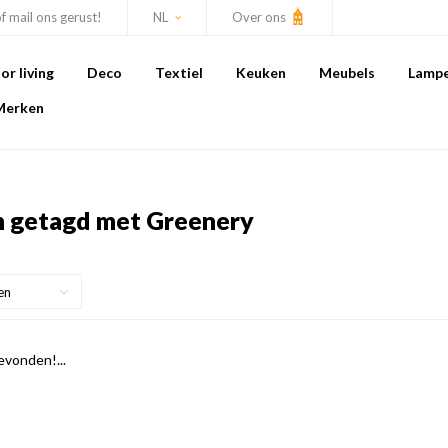
of mail ons gerust!
NL
Over ons
r living
Deco
Textiel
Keuken
Meubels
Lamp
Merken
 getagd met Greenery
en
vonden!...