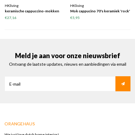
HKliving
HKliving
keramische cappuccino-mokken
Mok cappucino 70's keramiek 'rock'
van 70's set van 4
€27,16
€5,95
Meld je aan voor onze nieuwsbrief
Ontvang de laatste updates, nieuws en aanbiedingen via email
ORANGEHAUS
We just love dutch home interior!