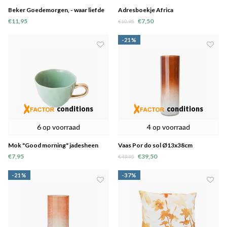
Beker Goedemorgen, - waar liefde
Adresboekje Africa
samenkomt-
€11,95
€7,50
€10,95
-21%
conditions
conditions
6 op voorraad
4 op voorraad
Mok "Good morning" jadesheen
Vaas Por do sol Ø13x38cm
€7,95
€39,50
€49,95
-21%
-37%