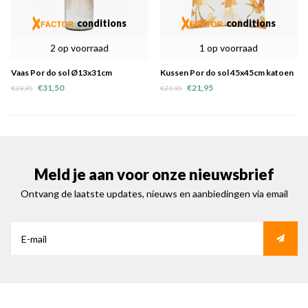
conditions
conditions
2 op voorraad
1 op voorraad
Vaas Por do sol Ø13x31cm
Kussen Por do sol 45x45cm katoen
- laatste 4
€31,50
€21,95
€39,95
€34,95
Meld je aan voor onze nieuwsbrief
Ontvang de laatste updates, nieuws en aanbiedingen via email