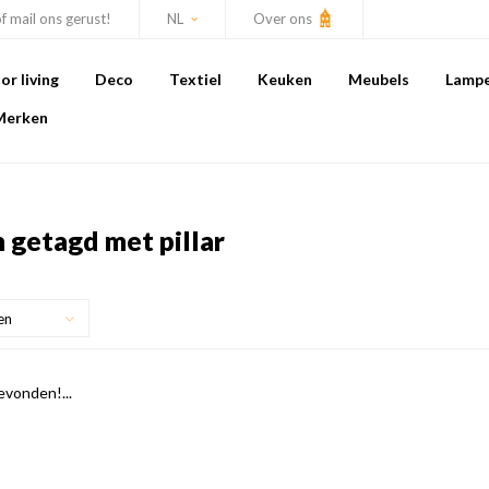
of mail ons gerust!
NL
Over ons
r living
Deco
Textiel
Keuken
Meubels
Lamp
Merken
 getagd met pillar
en
vonden!...