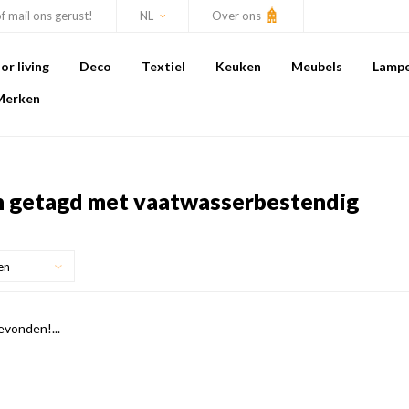
of mail ons gerust!
NL
Over ons
r living
Deco
Textiel
Keuken
Meubels
Lamp
Merken
 getagd met vaatwasserbestendig
en
vonden!...