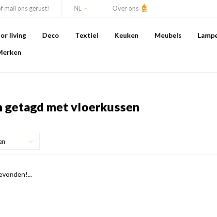
of mail ons gerust!
NL
Over ons
r living
Deco
Textiel
Keuken
Meubels
Lamp
Merken
 getagd met vloerkussen
en
vonden!...