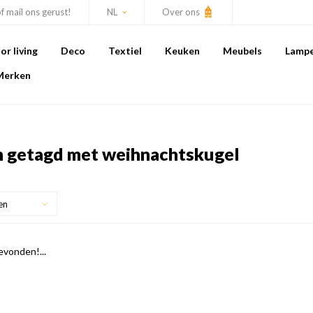
of mail ons gerust!
NL
Over ons
r living
Deco
Textiel
Keuken
Meubels
Lamp
Merken
 getagd met weihnachtskugel
en
vonden!...