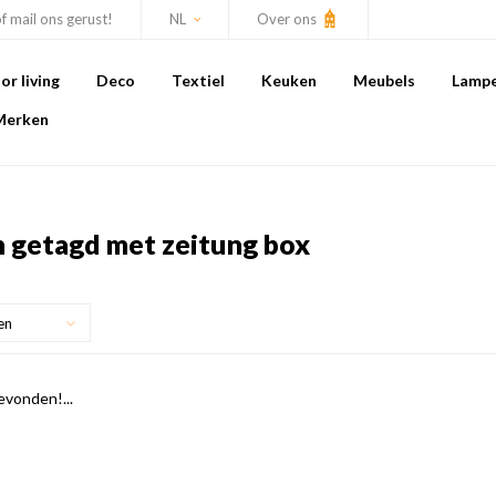
of mail ons gerust!
NL
Over ons
r living
Deco
Textiel
Keuken
Meubels
Lamp
Merken
 getagd met zeitung box
en
vonden!...