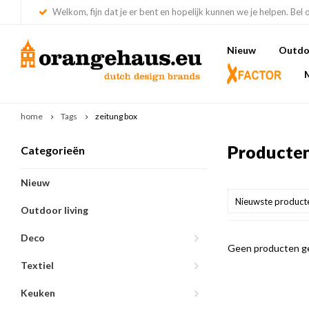
Welkom, fijn dat je er bent en hopelijk kunnen we je helpen. Bel 
Nieuw
Outdoo
home
Tags
zeitung box
Producten
Categorieën
Nieuw
Nieuwste product
Outdoor living
Deco
Geen producten ge
Textiel
Keuken