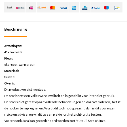
Beschrijving
Afmetingen:
41x56x36cm
Kleur:
okergeel, warmgroen
Materiaal:
fluweel
Overig:
Dit product vereist montage.
De stof heeft een volle zware kwaliteit en is geschikt voor intensief gebruik.
De stof is niet getest op aanvullende behandelingen en daarom raden wij het af
de hocker te impregneren. Wordt dit toch nodig geacht, dan is dit voor eigen
risico en adviseren wij dit op een plekje -uit het zicht- uit te testen.
Voetenbank Sara kan gecombineerd worden met fauteuil Sara of Suze.